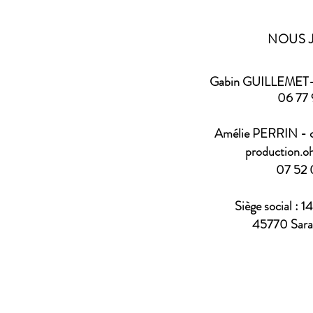
NOUS 
Gabin GUILLEMET-
06 77 
Amélie PERRIN - c
production.
07 52 
Siège social : 1
45770 Sar