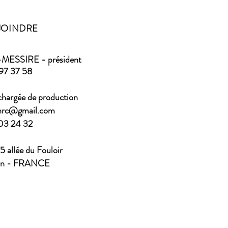
JOINDRE
MESSIRE - président
97 37 58
hargée de production
ohrc@gmail.com
03
24 32
45 allée du Fouloir
an - FRANCE