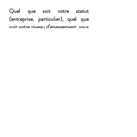
Quel que soit votre statut
(entreprise, particulier), quel que
soit votre niveau d’engagement, vous
contribuez à la vie et au
développement de l’orchestre.
Contact : Amélie PERRIN -
Chargée de production
production.ohrc@gmail.com