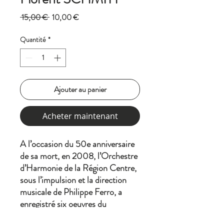
Prix
Prix
 15,00 € 
10,00 €
original
promotionnel
Quantité
*
Ajouter au panier
Acheter maintenant
A l’occasion du 50e anniversaire
de sa mort, en 2008, l’Orchestre
d’Harmonie de la Région Centre,
sous l’impulsion et la direction
musicale de Philippe Ferro, a
enregistré six oeuvres du
compositeur Florent Schmitt.