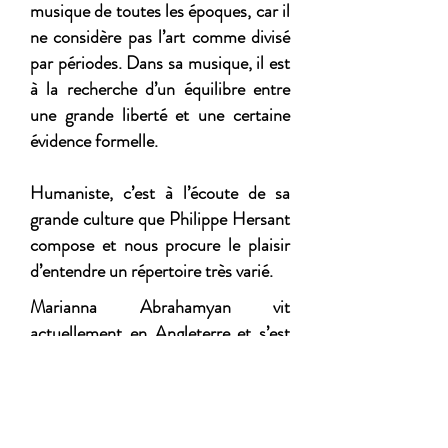
musique de toutes les époques, car il
ne considère pas l’art comme divisé
par périodes. Dans sa musique, il est
à la recherche d’un équilibre entre
une grande liberté et une certaine
évidence formelle.
Humaniste, c’est à l’écoute de sa
grande culture que Philippe Hersant
compose et nous procure le plaisir
d’entendre un répertoire très varié.
Marianna Abrahamyan vit
actuellement en Angleterre et s’est
perfectionnée en Norvège avec
le professeur Sveinung Bjelland
(Université d’Agder) après avoir
obtenu les plus hautes récompenses