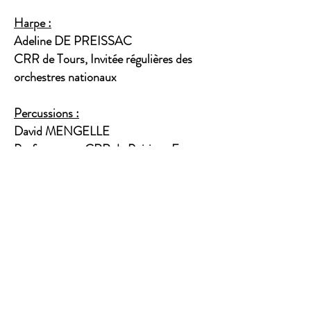
Harpe :
Adeline DE PREISSAC
CRR de Tours, Invitée régulières des
orchestres nationaux
Percussions :
David MENGELLE
Professeur au CRR de Poitiers, Ex-
percussionniste de l’OHRC, Ensemble
l'Itinéraire, Orchestre Appassionato
Informations
pratiques :
CONCERT
: